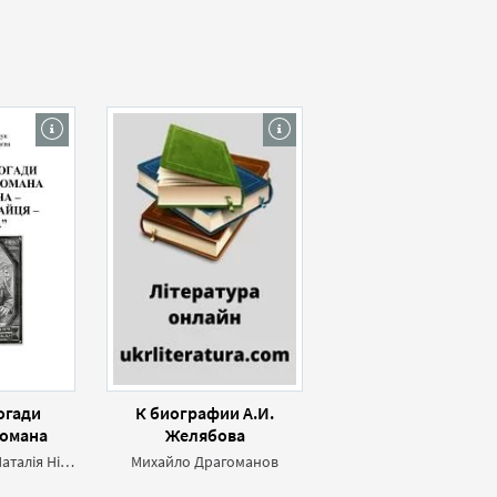
огади
К биографии А.И.
Романа
Желябова
Михайла
Олександр Іщук,Наталія Ніколаєва
Михайло Драгоманов
енка»