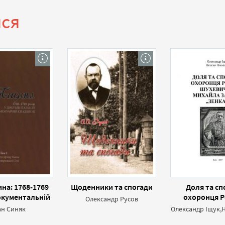
ися
на: 1768-1769
Щоденники та спогади
Доля та сп
окументальній
охоронця 
Олександр Русов
рній спадщині.
Шухевича - 
ан Синяк
кументи архіву
Зайця - «З