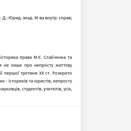
 Д.: Юрид. акад. М-ва внутр. справ;
 історика права М.Є. Слабченка та
ся не лише про непросту життєву
ії першої третини XX ст. Розкрито
их - істориків та юристів, непросту
уковців, студентів, учителів, усіх,