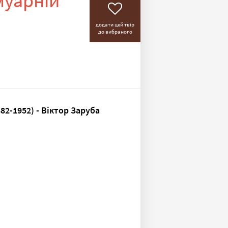
муарній
додати цей твір
до вибраного
2-1952) - Віктор Заруба