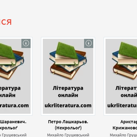
ися
 Шараневич.
Петро Лашкарьов.
Ариста
крольоґ
(Некрольоґ)
Крижановс
Некрол
 Грушевський
Михайло Грушевський
Михайло Груш