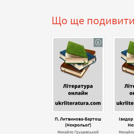
Що ще подивит
П. Литвинова-Бартош
Ізидор
(Некрольоґ)
Не
Михайло Грушевський
Михайло