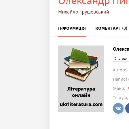
Олександр Пип
Михайло Грушевський
ІНФОРМАЦІЯ
КОМЕНТАРІ
(0)
Олекса
Спогади
Автор:
Написа
Жанр:
Твір до