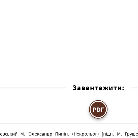
Завантажити:
PDF
евський М. Олександр Пипін. (Некрольоґ) [підп. М. Грушев