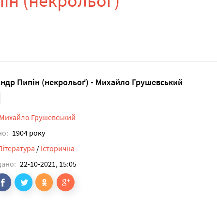
ін (некрольоґ)
ндр Пипін (некрольоґ) - Михайло Грушевський
Михайло Грушевський
но:
1904 року
Література
/
Історична
дано:
22-10-2021, 15:05