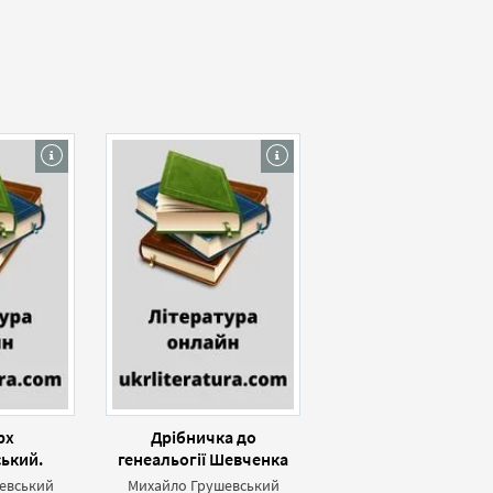
рх
Дрібничка до
ький.
генеальогії Шевченка
ьоґ
евський
Михайло Грушевський