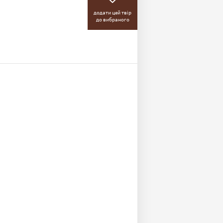
додати цей твір
до вибраного