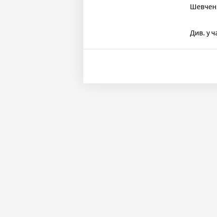
Шевченка
Див. у ч