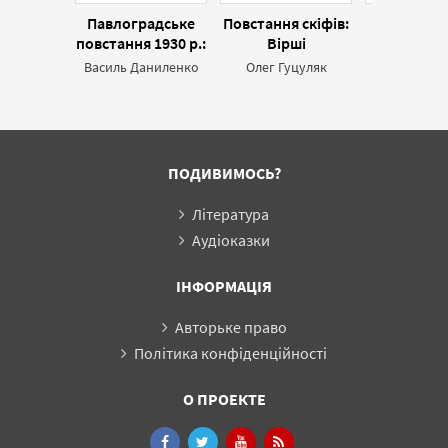
Павлоградське
Повстання скіфів:
З істор
повстання 1930 р.:
Вірші
повста
Документи і
українсь
Василь Даниленко
Олег Гуцуляк
Віктор При
матеріали
університ
Кам'янц
Поділлі 
2012
ПОДИВИМОСЬ?
Література
Аудіоказки
ІНФОРМАЦІЯ
Авторьке право
Політика конфіденційності
О ПРОЕКТЕ