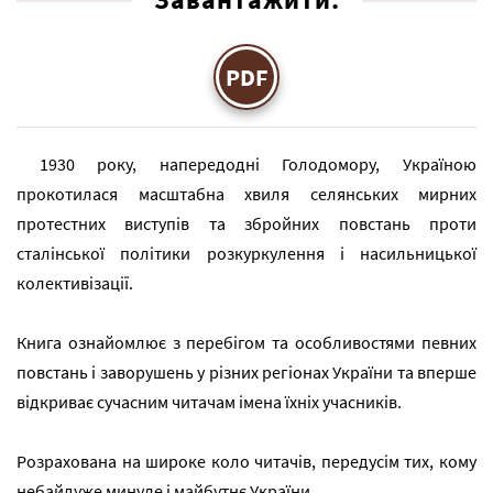
PDF
1930 року, напередодні Голодомору, Україною
прокотилася масштабна хвиля селянських мирних
протестних виступів та збройних повстань проти
сталінської політики розкуркулення і насильницької
колективізації.
Книга ознайомлює з перебігом та особливостями певних
повстань і заворушень у різних регіонах України та вперше
відкриває сучасним читачам імена їхніх учасників.
Розрахована на широке коло читачів, передусім тих, кому
небайдуже минуле і майбутнє України.