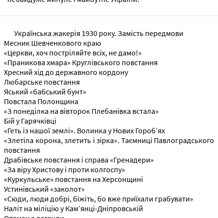
Українська жакерія 1930 року. Замість передмови
Месник Шевченкового краю
«Церкви, хоч постріляйте всіх, не дамо!»
«Праникова хмара» Круглівського повстання
Хресний хід до державного кордону
Любарське повстання
Яський «бабський бунт»
Повстала Полонщина
«З понеділка на вівторок Плебанівка встала»
Бій у Гарячківці
«Геть із нашої землі». Волинка у Нових Гороб’ях
«Злетіла корона, злетить і зірка». Таємниці Павлоградського
повстання
Драбівське повстання і справа «Гренадери»
«За віру Христову і проти колгоспу»
«Куркульське» повстання на Херсонщині
Устинівський «заколот»
«Сюди, люди добрі, біжіть, бо вже приїхали грабувати»
Наліт на міліцію у Кам’янці-Дніпровській
Отаман з легенди