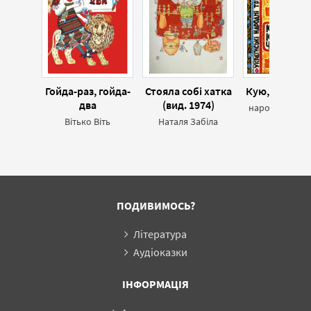
Гойда-раз, гойда-
Стояла собі хатка
Кую, кую чоб
два
(вид. 1974)
народ Українс
Вітько Віть
Наталя Забіла
ПОДИВИМОСЬ?
Література
Аудіоказки
ІНФОРМАЦІЯ