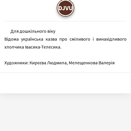
DJVU
Для дошкільного віку
Відома українська казва про сміливого і винахідливого
хлопчика Івасика-Телесика.
Художники: Кирєєва Людмила, Мелещенкова Валерія