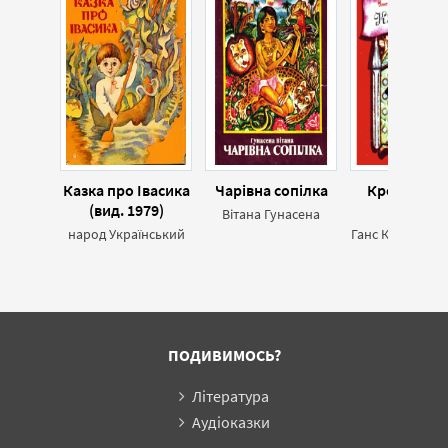
Казка про Івасика
Чарівна сопілка
Кресало (в
(вид. 1979)
1976)
Вітана Гунасена
народ Український
ПОДИВИМОСЬ?
Література
Аудіоказки