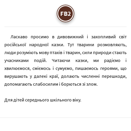
FB2
Ласкаво просимо в дивовижний і захопливий світ
російської народної казки. Тут тварини розмовляють,
люди розуміють мову птахів і тварин, сили природи стають
учасниками подій. Читаючи казки, ми радіємо і
хвилюємося, сміємось і сумуємо, пишаємось героями, що
вирушають у далекі краї, долають численні перешкоди,
допомагають слабосилим і борються зі злом.
Для дітей середнього шкільного віку.