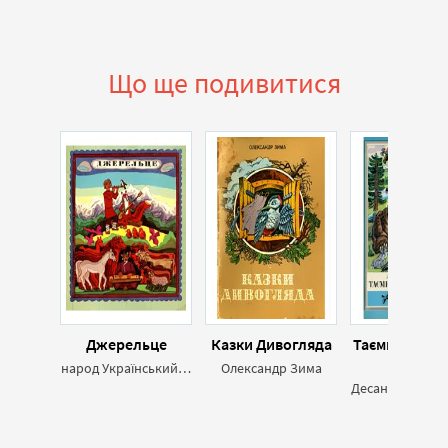
Що ще подивитися
Джерельце
Казки Дивогляда
Таємниця ста
гнома
народ Український,народ Естонський,народ Казахський,народ Грузинський,народ Азербайджанський
Олександр Зима