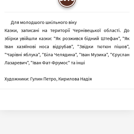
Для молодшого шкільного віку
Казки, записані на території Чернівецької області. До
збірки увійшли казки: "Як розжився бідний Штефан", "Як
Іван хазяїнові носа відрубав", "Звідки тютюн пішов",
"Чарівні яблука", "Біла Челядина", "Іван Музика", "Єруслан
Лазаревич", "Іван Фат-Фрумос" та інші
Художники: Гулин Петро, Кирилова Надія