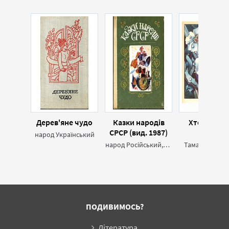
Дерев'яне чудо
Казки народів
Хто розсип
СРСР (вид. 1987)
роси?
народ Український
народ Російський,народ Український,народ Білоруський
Тамара Колом
ПОДИВИМОСЬ?
Література