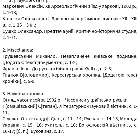
Маркевич Олексій. XII Археольоґічний з’їзд у Харкові, 1902 р.,
с. 1-18;
Колесса Ол[ександр]. Лаврівські перґамінові листки з XII—XIII
в., с. 1-26 + 3 іл.;
Сушко Олександр. Предтеча унії. Критично-історична студия,
с. 1-71.
2. Miscellanea:
Грушевсъкий Михайло. Незаплачене київське подимне.
[Додаток: текст документа], с. 1-2;
Франко Іван. До руської бібліографії XVIII в., с. 2-5;
Гнатюк В[олодимир]. Керестурська хроніка. [Додаток: текст
хроніки], с. 5-9.
3. Наукова хроніка:
Огляд часописей за 1902 р. - Часописи українсько-руські:
Т[омашівський] С[тепан]. Літературно-Науковий вістник, с. 1-
11;
С[ушко] О[лександр]. Діло, с. 11—14; Руслан, с. 14-15; Молода
Україна, с. 15—16; Учитель, с. 16; Богословскій вѣстникъ, с.
16-17; [б. п.]. Буковина, с. 17.