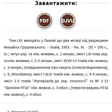
Завантажити:
PDF
DJVU
Том LIII: виходять у Львові що два місяці під редакциєю
Михайла Грушевського. - Львів, 1903. - Кн. III. - [9] + 190 с.,
іл.; титул укр. та нім. мовами, с. 1 ненум.; зміст LIII тому укр.
та нім. мовами, с. 2-3 ненум.; зміст XLVII-LII томів нім. мовою,
с. З ненум.; [повідомлення про смерть Олексія Марковича],
с. 9, Miscellanea; зміст I-XLVI томів нім. мовою, с. 4-9 ненум.;
зміст 1-У томів “Матеріалів до укр. етнології” та № 1-13
“Хроніки НТШ” нім. мовою, с. З обкл.; [перелік видань НТШ
нім. мовою], с. 4 обкл.
1. [Наукові статті]: