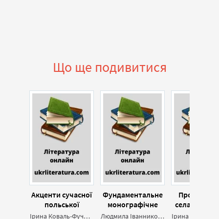
Що ще подивитися
Акценти сучасної
Фундаментальне
Про затопл
польської
монографічне
села в польс
фольклористики
дослідження
етнологі
Ірина Коваль-Фучило
Людмила Іванникова