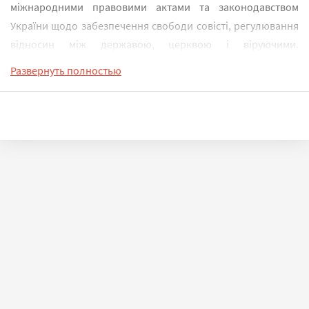
міжнародними правовими актами та законодавством
України щодо забезпечення свободи совісті, регулювання
відносин між державою, церквою і віруючими.
Розрахований на студентів юридичних спеціальностей
Развернуть полностью
вищих навчальних закладів, всіх, хто цікавиться
проблемами релігієзнавства.