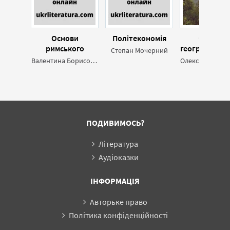
Основи
Політекономія
Фізична
римського
географія Ук
Степан Мочерний
приватного права
Валентина Борисова,Людмила Баранова
ПОДИВИМОСЬ?
Література
Аудіоказки
ІНФОРМАЦІЯ
Авторьке право
Політика конфіденційності