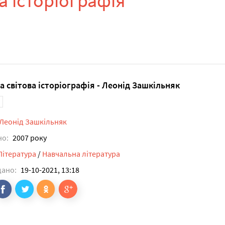
а історіографія
а світова історіографія - Леонід Зашкільняк
Леонід Зашкільняк
но:
2007 року
Література
/
Навчальна література
дано:
19-10-2021, 13:18