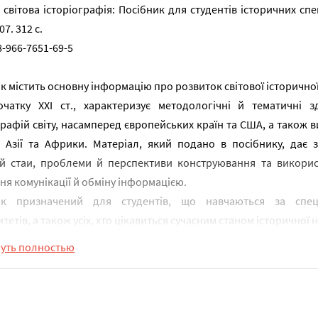
 світова історіографія: Посібник для студентів історичних спец
07. 312 с.
8-966-7651-69-5
к містить основну інформацію про розвиток світової історичної 
очатку XXI ст., характеризує методологічні й тематичні 
графій світу, насамперед європейських країн та США, а також 
в Азії та Африки. Матеріал, який подано в посібнику, дає
ий стаи, проблеми й перспективи конструювання та викорис
ня комунікації й обміну інформацією.
ик призначений для студентів, що навчаються за спеціа
тетів, а також усіх, хто цікавиться сучасним станом історичної на
нуть полностью