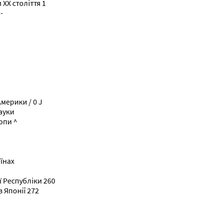
 XX століття 1
-
мерики / 0 J
ауки
опи ^
їнах
ї Республіки 260
в Японії 272