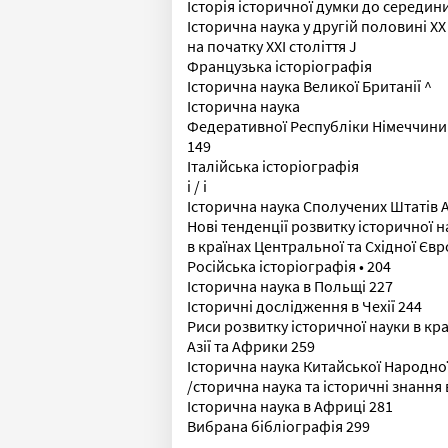
Історія історичної думки до середини
Історична наука у другій половині XX 
на початку XXI століття J
Французька історіографія
Історична наука Великої Британії ^
Історична наука
Федеративної Республіки Німеччини
149
Італійська історіографія
і / і
Історична наука Сполучених Штатів А
Нові тенденції розвитку історичної н
в країнах Центральної та Східної Євр
Російська історіографія • 204
Історична наука в Польщі 227
Історичні дослідження в Чехії 244
Риси розвитку історичної науки в кра
Азії та Африки 259
Історична наука Китайської Народно
/сторична наука та історичні знання 
Історична наука в Африці 281
Вибрана бібліографія 299