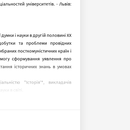
іальностей університетів. - Львів:
думки і науки в другій половині XX
здобутки та проблеми провідних
вибраних посткомуністичних країн і
 змогу сформування уявлення про
тання історичних знань в умовах
льністю "Історія'*, викладачів
уки в світі.