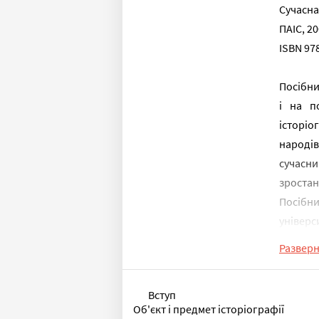
Сучасна
ПАІС, 20
ISBN 97
Посібни
і на п
історіо
народі
сучасн
зростан
Посібн
універси
Развер
Вступ
Об'єкт і предмет історіографії