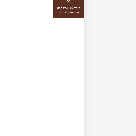
додати цей твір
до вибраного