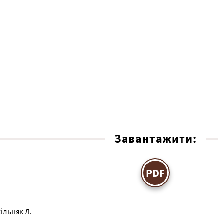
Завантажити:
PDF
ільняк Л.