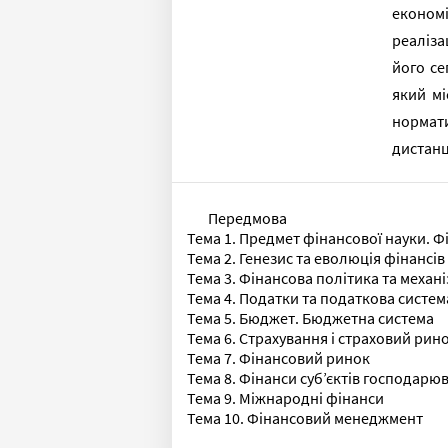
економі
реаліза
його се
який мі
нормати
дистанц
Передмова
Тема 1. Предмет фінансової науки. Фі
Тема 2. Генезис та еволюція фінансів
Тема 3. Фінансова політика та механіз
Тема 4. Податки та податкова систем
Тема 5. Бюджет. Бюджетна система
Тема 6. Страхування і страховий рин
Тема 7. Фінансовий ринок
Тема 8. Фінанси суб’єктів господарю
Тема 9. Міжнародні фінанси
Тема 10. Фінансовий менеджмент