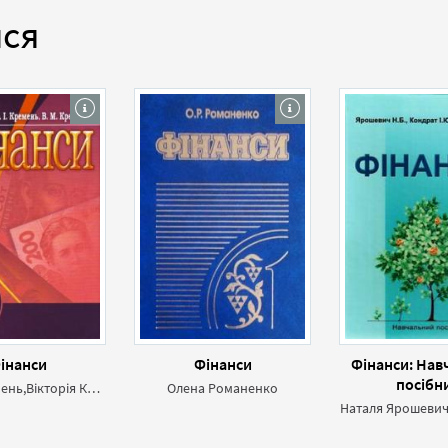
ися
інанси
Фінанси
Фінанси: Нав
посібн
Ольга Кремень,Вікторія Кремень
Олена Романенко