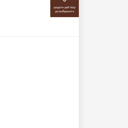
додати цей твір
до вибраного