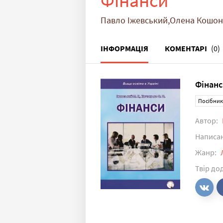
Фінанси
Павло Іжевський,Олена Кошо
ІНФОРМАЦІЯ
КОМЕНТАРІ
(0)
Фінанс
Посібник
Автор:
Написа
Жанр:
Твір до