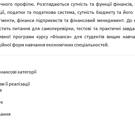
чного профілю. Розглядаються сутність та функції фінансів, 
ції, податки та податкова система, сутність бюджету та йог
гменти, фінанси підприємств та фінансовий менеджмент. До 
стить питання для самоперевірки, тестові та практичні завд
вної програми курсу «Фінанси» для студентів вищих навчал
ійної форм навчання економічних спеціальностей.
нансові категорії
м її реалізації
а
ок
вання