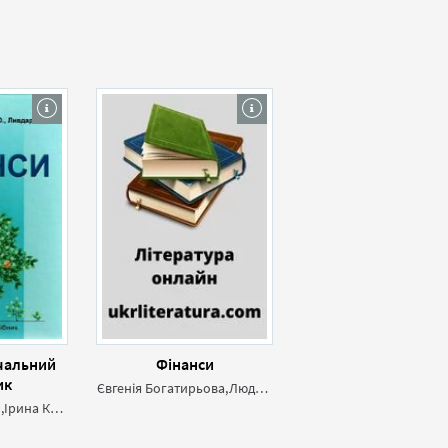
чальний
Фінанси
ик
Євгенія Богатирьова,Людмила Васютинська,Тетяна Великсар,Оксана Георгіївна Волкова,Майя Волохова,Ірина Волохова,Ольга Дубовик,Тетяна Кир'язова,Ганна Коцюрубенко,Елеонора Курганська,Ірина Луценко,Ірина Мартинюк,Марина Слатвінська,Алла Хомутенко,Наталія Шикіна
Наталя Ярошевич,Ірина Кондрат,Марта Ливдар