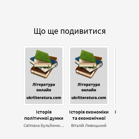
Що ще подивитися
Історія
Історія економіки
Історія де
політичної думки
та економічної
права Ук
думки
Світлана Бульбенюк,Юрій Манелюк
Віталій Левицький
В'ячеслав 