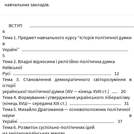
навчальних закладів.
ВСТУП .......................................................................................
4
Тема 1. Предмет навчального курсу “Історія політичної думки
в
Україні” .........................................................................................
5
Тема 2. Владні відносини і релігійно-політична думка
Київської
Русі .................................................................................. 12
Тема 3. Становлення демократичного світорозуміння в
історії
української політичної думки (XIV — кінець XVIII ст.) ..... 20
Тема 4. Формування і утвердження українського лібералізму
(кінець XVШ— середина XIX ст.) ........................................... 31
Тема 5. Михайло Драгоманов — основоположник політичної
науки в
Україні ............................................................................... 37
Тема 6. Розвиток суспільно-політичних ідей
на західноукраїнських землях