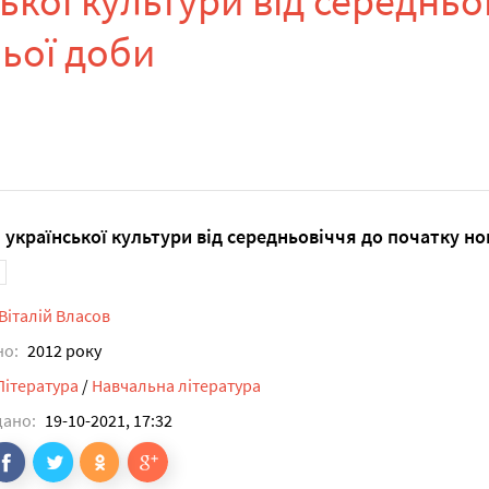
ської культури від середньо
ньої доби
я української культури від середньовіччя до початку но
Віталій Власов
но:
2012 року
Література
/
Навчальна література
дано:
19-10-2021, 17:32