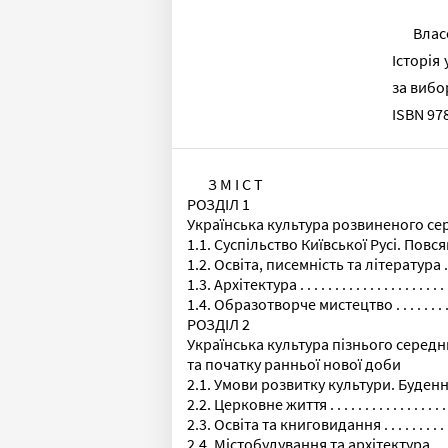
Власо
Історія
за вибор
ISBN 97
З М І С Т
РОЗДІЛ 1
Українська культура розвиненого се
1.1. Суспільство Київської Русі. Повсякденне 
1.2. Освіта, писемність та література . . . . . . . . .
1.3. Архітектура . . . . . . . . . . . . . . . . . . . . . . . . 
1.4. Образотворче мистецтво . . . . . . . . . . . . . . .
РОЗДІЛ 2
Українська культура пізнього середн
та початку ранньої нової доби
2.1. Умови розвитку культури. Буденне життя . . . 
2.2. Церковне життя . . . . . . . . . . . . . . . . . . . . . 
2.3. Освіта та книговидання . . . . . . . . . . . . . . . .
2.4. Містобудування та архітектура . . . . . . . . . . 