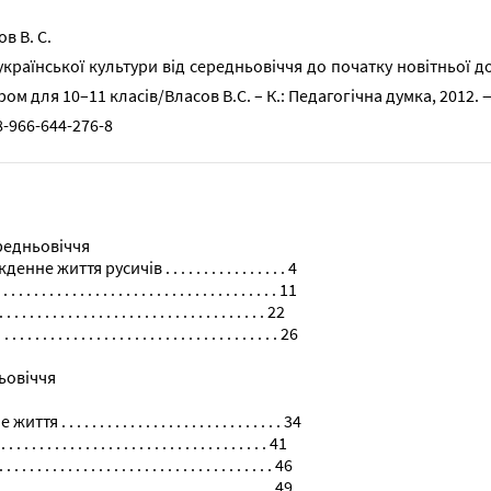
в В. С.
 української культури від середньовіччя до початку новітньої 
ом для 10–11 класів/Власов В.С. – К.: Педагогічна думка, 2012. —
8-966-644-276-8
редньовіччя
життя русичів . . . . . . . . . . . . . . . . 4
 . . . . . . . . . . . . . . . . . . . . . . . . . . . . 11
. . . . . . . . . . . . . . . . . . . . . . . . . . . . . . . . 22
 . . . . . . . . . . . . . . . . . . . . . . . . . . . . . 26
ьовіччя
. . . . . . . . . . . . . . . . . . . . . . . . . . 34
. . . . . . . . . . . . . . . . . . . . . . . . . . . . . . . 41
 . . . . . . . . . . . . . . . . . . . . . . . . . . . . . 46
. . . . . . . . . . . . . . . . . . . . . . . . . . . . 49