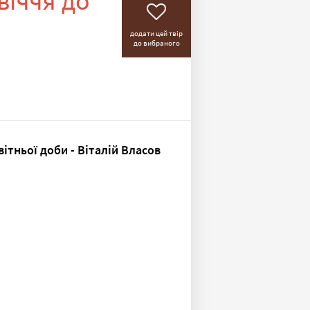
віччя до
додати цей твір
до вибраного
вітньої доби - Віталій Власов