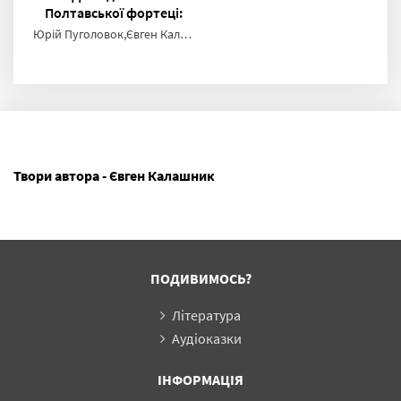
Полтавської фортеці:
Старе місто
Юрій Пуголовок,Євген Калашник
Твори автора - Євген Калашник
ПОДИВИМОСЬ?
Література
Аудіоказки
ІНФОРМАЦІЯ