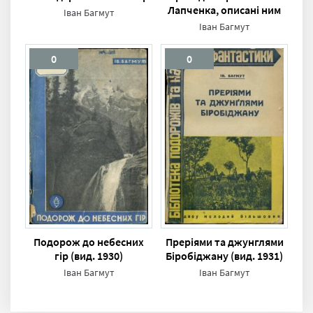
Лапченка, описані ним
Іван Багмут
самим. Блакитне плесо.
Іван Багмут
Оповідання (збірка)
0
0
Подорож до небесних
Преріями та джунглями
гір (вид. 1930)
Біробіджану (вид. 1931)
Іван Багмут
Іван Багмут