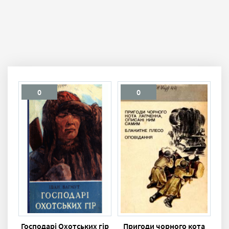
0
0
Господарі Охотських гір
Пригоди чорного кота