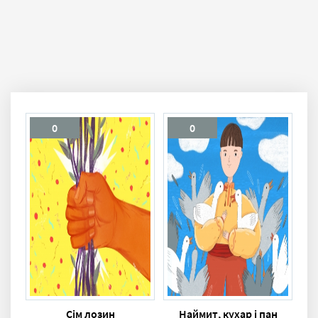
0
0
Сім лозин
Наймит, кухар і пан