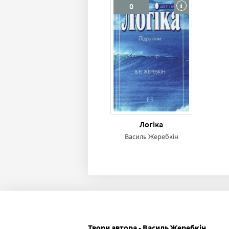
0
Логіка
Василь Жеребкін
Твори автора - Василь Жеребкін