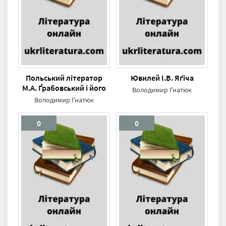
Польський літератор
Ювилей І.В. Яґіча
М.А. Ґрабовський і його
Володимир Гнатюк
приятелювання з П.О.
Володимир Гнатюк
Кулішем
0
0