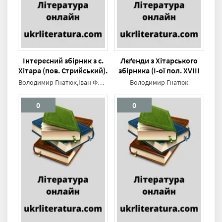
Інтересний збірник з с.
Лєґенди з Хітарського
Хітара (пов. Стрийський).
збірника (І-ої пол. XVIII
Тимчасові відомости
в.)
Володимир Гнатюк,Іван Франко
Володимир Гнатюк
0
0