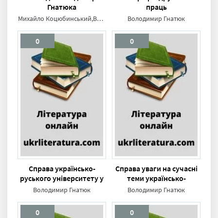
Гнатюка
праць
Михайло Коцюбинський,Володимир Гнатюк
Володимир Гнатюк
0
0
Справа українсько-
Справа уваги на сучасні
руського університету у
теми українсько-
Львові
руського університету у
Володимир Гнатюк
Володимир Гнатюк
Львові
0
0