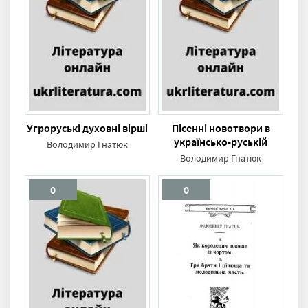
Угроруські духовні вірші
Пісенні новотвори в
українсько-руській
Володимир Гнатюк
народній словесности
Володимир Гнатюк
0
0