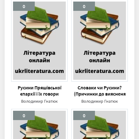
0
0
Русини Пряшівської
Словаки чи Русини?
єпархії і їх говори
(Причинки до виясненя
спору про
Володимир Гнатюк
Володимир Гнатюк
национальність західних
Русинів)
0
0