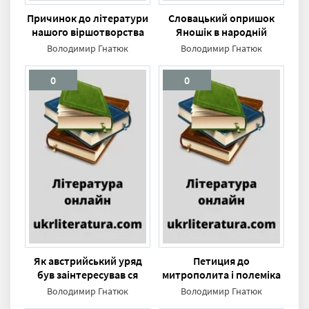
Причинок до літератури
Словацький опришок
нашого віршотворства
Яношік в народній
поезиї
Володимир Гнатюк
Володимир Гнатюк
0
0
Як австрийський уряд
Петиция до
був заінтересував ся
митрополита і полеміка
Бойками
з за неї
Володимир Гнатюк
Володимир Гнатюк