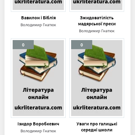
Вавилон і Біблія
Зжидоватілість
мадярської преси
Володимир Гнатюк
Володимир Гнатюк
0
0
Ізидор Воробкевич
Уваги про галицькі
середні школи
Володимир Гнатюк