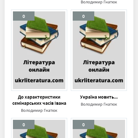
Володимир Гнатюк
0
0
До характеристики
Україна мовить...
семінарських часів Івана
Володимир Гнатюк
Котляревського
Володимир Гнатюк
0
0