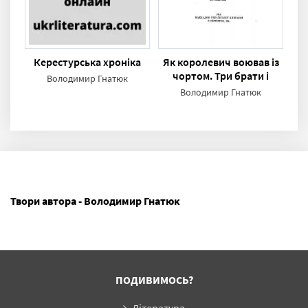
Керестурська хроніка
Як королевич воював із
чортом. Три брати і
Володимир Гнатюк
цілюща та молодильна
Володимир Гнатюк
масть
Твори автора - Володимир Гнатюк
ПОДИВИМОСЬ?