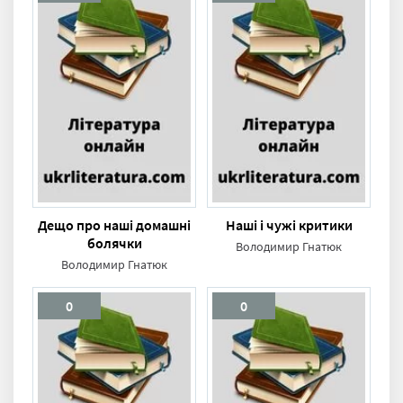
Дещо про наші домашні
Наші і чужі критики
болячки
Володимир Гнатюк
Володимир Гнатюк
0
0