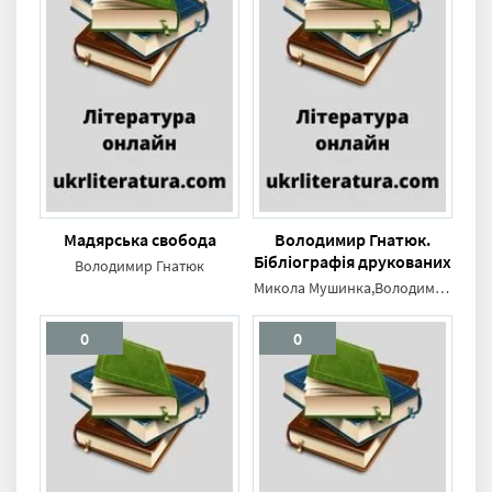
Мадярська свобода
Володимир Гнатюк.
Бібліографія друкованих
Володимир Гнатюк
праць
Микола Мушинка,Володимир Гнатюк
0
0