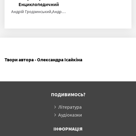
Енциклопедичний
довідник
Андрій Гродзинський,Андрій Лебеда,Надія Джуренко,Олександра Ісайкіна,Валерія Кривенко,Ніна Макарчук,Володимир Осетров,Володимир Собко,Олег Талдикін,Ігор Фалтус
Твори автора - Олександра Ісайкіна
ПОДИВИМОСЬ?
Література
Аудіоказки
ІНФОРМАЦІЯ