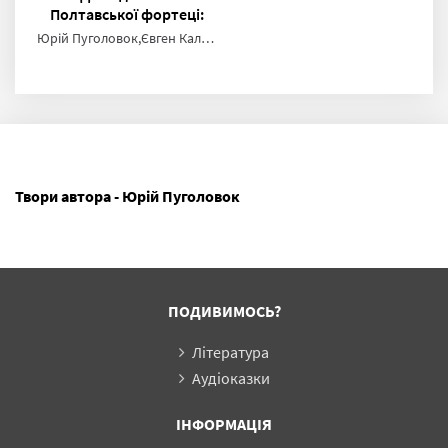
Полтавської фортеці:
Старе місто
Юрій Пуголовок,Євген Калашник
Твори автора - Юрій Пуголовок
ПОДИВИМОСЬ?
Література
Аудіоказки
ІНФОРМАЦІЯ