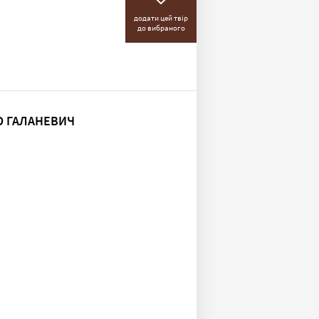
додати цей твір
до вибраного
О ГАЛАНЕВИЧ