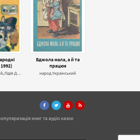
народні
Бджола мала, а й та
 1992)
працює
народ Український,Лідія Дунаєвська
народ Український
опуляризація книг та аудіо казок