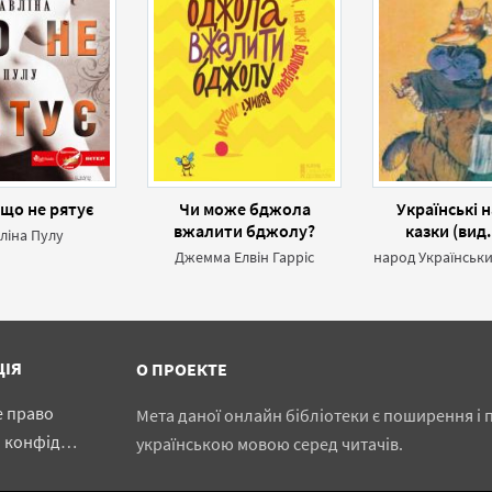
 що не рятує
Чи може бджола
Українські 
вжалити бджолу?
казки (вид.
ліна Пулу
Серйозні питання від
Джемма Елвін Гарріс
маленьких людей, на які
відповідають великі
люди
ЦІЯ
О ПРОЕКТЕ
е право
Мета даної онлайн бібліотеки є поширення і п
іденційності
українською мовою серед читачів.