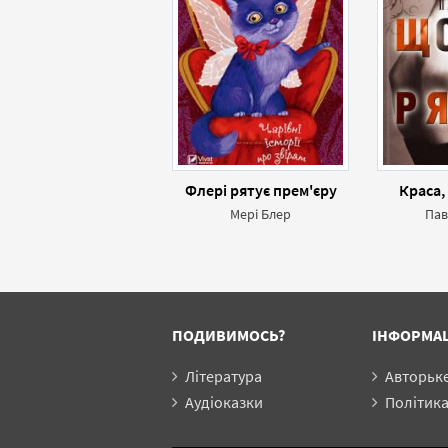
Флері рятує прем'єру
Краса,
Мері Блер
Пав
ПОДИВИМОСЬ?
ІНФОРМА
Література
Авторьк
Аудіоказки
Політика конф