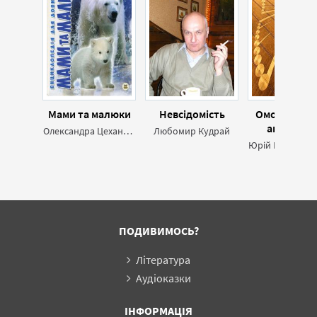
Мами та малюки
Невсідомість
Омофор - жи
ангельськ
Олександра Цеханська,Дмитро Стрєлков
Любомир Кудрай
ПОДИВИМОСЬ?
Література
Аудіоказки
ІНФОРМАЦІЯ