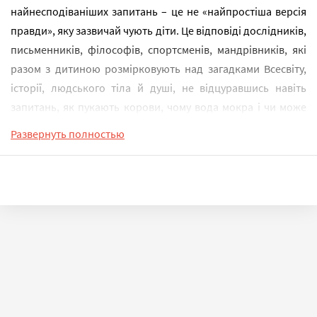
найнесподіваніших запитань – це не «найпростіша версія
правди», яку зазвичай чують діти. Це відповіді дослідників,
письменників, філософів, спортсменів, мандрівників, які
разом з дитиною розмірковують над загадками Всесвіту,
історії, людського тіла й душі, не відцуравшись навіть
запитань, як пукають корови, чому вода мокра і чи може
бджола вжалити бджолу.
Развернуть полностью