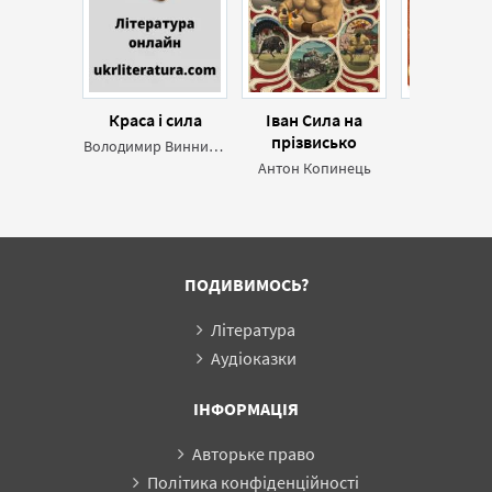
Краса і сила
Іван Сила на
Неймові
прізвисько
пригоди 
Володимир Винниченко
«Кротон»
Сили, най
Антон Копинець
Олександр 
людини с
ПОДИВИМОСЬ?
Література
Аудіоказки
ІНФОРМАЦІЯ
Авторьке право
Політика конфіденційності