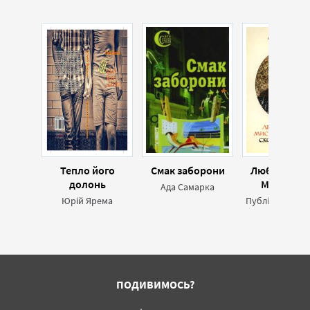
Тепло його
Смак заборони
Любовні еле
долонь
Мистецтв
Ада Самарка
кохання.
Юрій Ярема
Публій Овідій 
Скорботні ел
ПОДИВИМОСЬ?