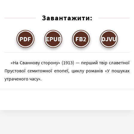
Завантажити:
PDF
EPUB
FB2
DJVU
«На Сваннову сторону» (1913) — перший твір славетної
Прустової семитомної епопеї, циклу романів «У пошуках
утраченого часу».