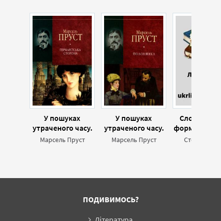
У пошуках
У пошуках
Слово - обра
утраченого часу.
утраченого часу.
форма: у пош
Ґермантська
Том 5: Полонянка
художнос
Марсель Пруст
Марсель Пруст
Степан Хор
сторона
ПОДИВИМОСЬ?
Література