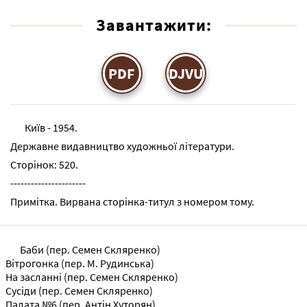
Завантажити:
PDF
DJVU
Київ - 1954.
Державне видавництво художньої літератури.
Сторінок: 520.
----------------------
Примітка. Вирвана сторінка-титул з номером тому.
Баби (пер. Семен Скляренко)
Вітрогонка (пер. М. Рудинська)
На засланні (пер. Семен Скляренко)
Сусіди (пер. Семен Скляренко)
Палата №6 (пер. Антін Хуторян)