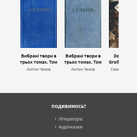
Вибрані твори в
Вибрані твори в
Der Sohn d
трьох томах. Том
трьох томах. Том
Großfürstin (
1 (вид. 1954)
3 (вид. 1954)
Антон Чехов
Антон Чехов
Семен Скляр
ПОДИВИМОСЬ?
Література
Аудіоказки