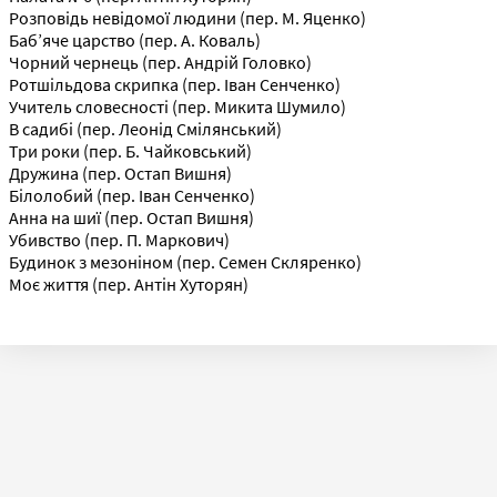
Розповідь невідомої людини (пер. М. Яценко)
Баб’яче царство (пер. А. Коваль)
Чорний чернець (пер. Андрій Головко)
Ротшільдова скрипка (пер. Іван Сенченко)
Учитель словесності (пер. Микита Шумило)
В садибі (пер. Леонід Смілянський)
Три роки (пер. Б. Чайковський)
Дружина (пер. Остап Вишня)
Білолобий (пер. Іван Сенченко)
Анна на шиї (пер. Остап Вишня)
Убивство (пер. П. Маркович)
Будинок з мезоніном (пер. Семен Скляренко)
Моє життя (пер. Антін Хуторян)