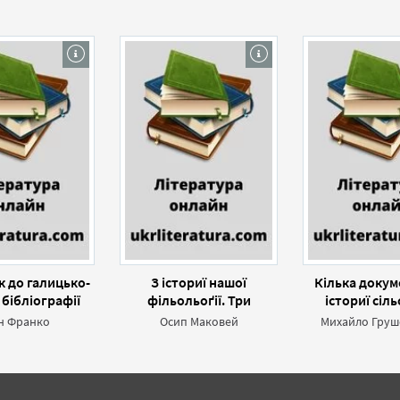
 до галицько-
З істориї нашої
Кілька докум
 бібліографії
фільольоґії. Три
істориї сіл
8-1849 р.
галицькі граматики
духовенства в
н Франко
Осип Маковей
Михайло Груш
(Іван Могильницький,
XVII—XVII
Йосиф Левицький і
Йосиф Лозинський)