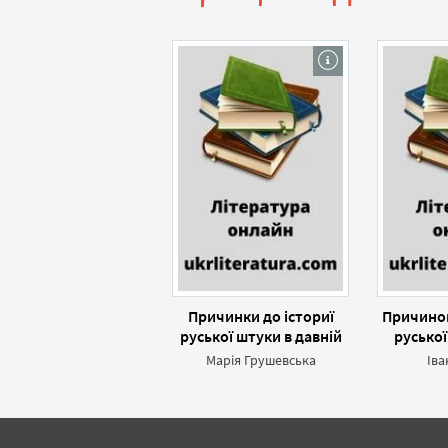
Причинки до істориї
Причинок
руської штуки в давній
руської
Польщі (етнографічній)
184
Марія Грушевська
Іва