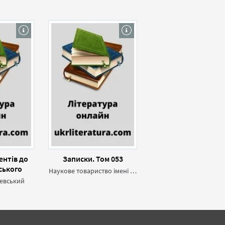
ентів до
Записки. Том 053
ьського
Наукове товариство імені Шевченка
 Галичині
евський
I в.