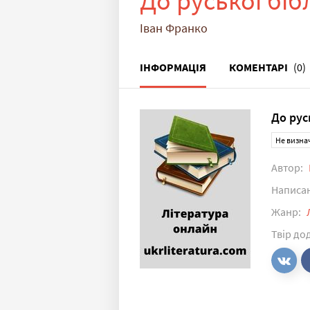
До руської бібл
Іван Франко
ІНФОРМАЦІЯ
КОМЕНТАРІ
(0)
До русь
Не визна
Автор:
Написа
Жанр:
Твір до