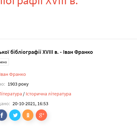
іографії XVIII в.
кої бібліографії XVIII в. - Іван Франко
чено
Іван Франко
но:
1903 року
Література
/
Історична література
дано:
20-10-2021, 16:53