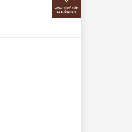
додати цей твір
до вибраного