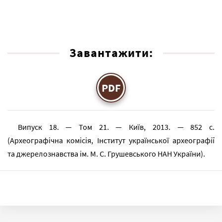
Завантажити:
PDF
Випуск 18. — Том 21. — Київ, 2013. — 852 с.
(Археографічна комісія, Інститут української археографії
та джерелознавства ім. М. С. Грушевського НАН України).