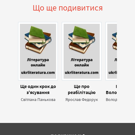
Що ще подивитися
Ще один крок до
Ще про
Інвентар
з'ясування
реабілітацію
Володимирсь
обставин смерті
Сергія Шамрая
замку 1636 
Світлана Панькова
Ярослав Федорук
Михайла
Грушевського