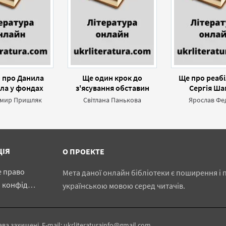
 про Данила
Ще один крок до
Ще про реабі
ла у фондах
з'ясування обставин
Сергія Ша
ого державного
смерті Михайла
мир Пришляк
Світлана Панькова
Ярослав Фе
ного архіву в
Грушевського
-Петербурзі
ЦІЯ
О ПРОЕКТЕ
е право
Мета даної онлайн бібліотеки є поширення і п
іденційності
українською мовою серед читачів.
ава захищені. E-mail: ukrliteraturainfo@gmail.com