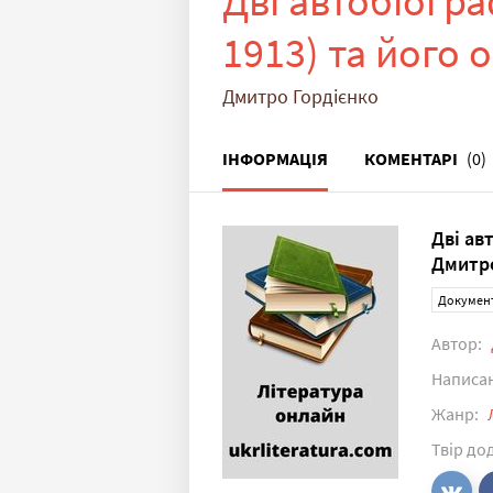
Дві автобіогр
1913) та його 
Дмитро Гордієнко
ІНФОРМАЦІЯ
КОМЕНТАРІ
(0)
Дві ав
Дмитро
Докумен
Автор:
Написа
Жанр:
Твір до