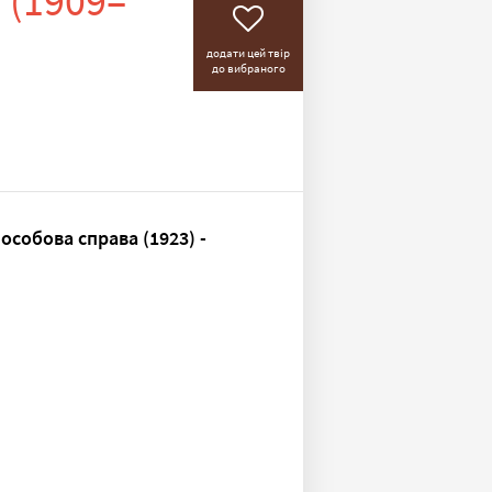
 (1909–
додати цей твір
до вибраного
особова справа (1923) -