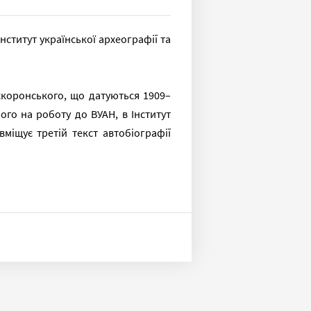
Інститут української археографії та
скоронського, що датуються 1909–
ного на роботу до ВУАН, в Інститут
міщує третій текст автобіографії