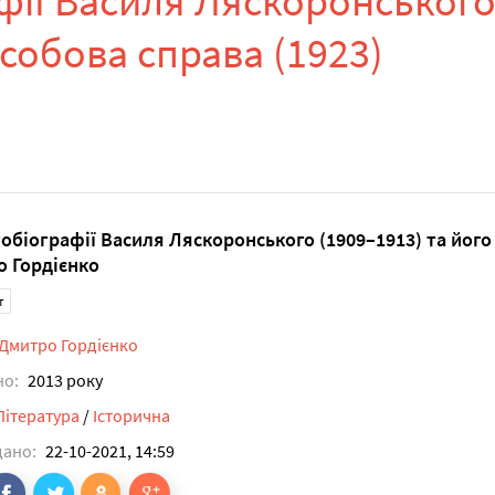
афії Василя Ляскоронського
особова справа (1923)
тобіографії Василя Ляскоронського (1909–1913) та його 
 Гордієнко
т
Дмитро Гордієнко
но:
2013 року
Література
/
Історична
дано:
22-10-2021, 14:59