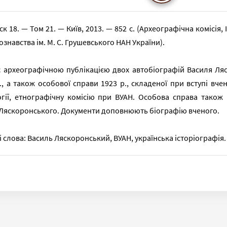
ск 18. — Том 21. — Київ, 2013. — 852 с. (Археографічна комісія, 
знавства ім. М. С. Грушевського НАН України).
є археографічною публікацією двох автобіографій Василя Ля
., а також особової справи 1923 р., складеної при вступі вче
гії, етнографічну комісію при ВУАН. Особова справа також в
Ляскоронського. Документи доповнюють біографію вченого.
 слова: Василь Ляскоронський, ВУАН, українська історіографія.