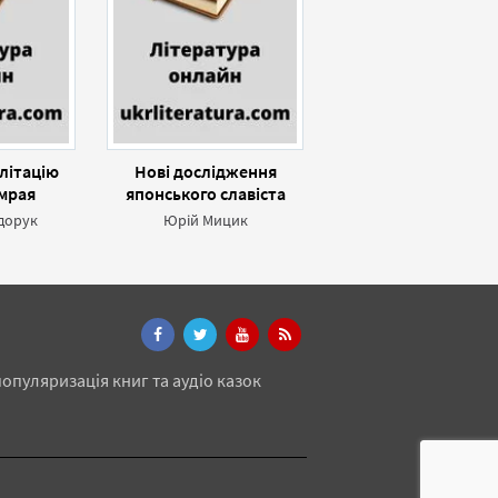
літацію
Нові дослідження
мрая
японського славіста
дорук
Юрій Мицик
опуляризація книг та аудіо казок