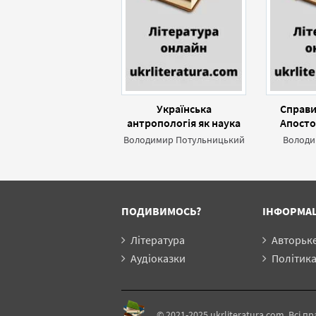
Українська
Справи
антропологія як наука
Апосто
Російськ
Володимир Потульницький
Володи
історич
Санкт
ПОДИВИМОСЬ?
ІНФОРМА
Література
Авторьк
Аудіоказки
Політика конф
© 2021-2025 ukrliteratura.com. Всі пр