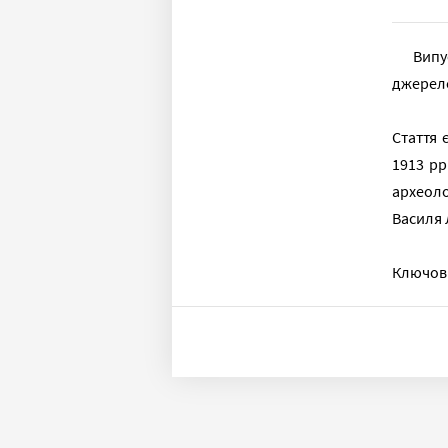
Випу
джерело
Стаття 
1913 рр
археоло
Василя 
Ключові