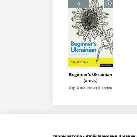
0
Beginner's Ukrainian
(англ.)
Юрій Іванович Шевчук
Твори автора - Юрій Іванович Шевчук